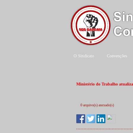
O Sindicato
Convenções
Ministério do Trabalho atualiza
0 arquivo(s) anexado(s)