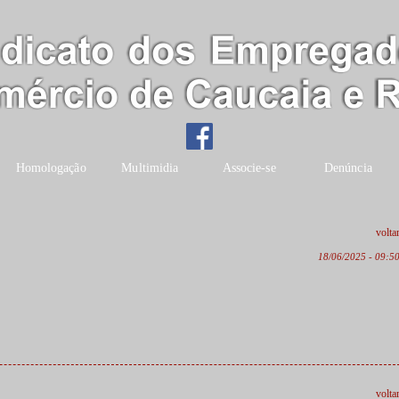
Homologação
Multimidia
Associe-se
Denúncia
volta
18/06/2025 - 09:5
volta