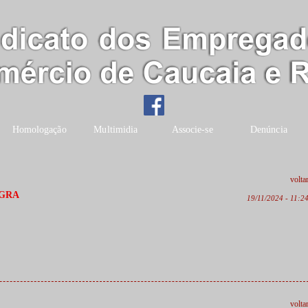
Homologação
Multimidia
Associe-se
Denúncia
volta
EGRA
19/11/2024 - 11:2
volta